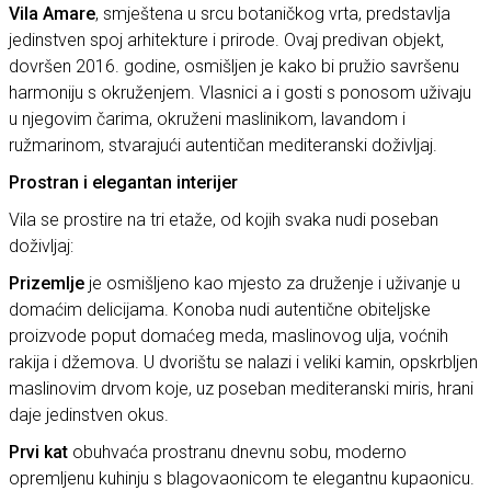
Vila Amare
, smještena u srcu botaničkog vrta, predstavlja
jedinstven spoj arhitekture i prirode. Ovaj predivan objekt,
dovršen 2016. godine, osmišljen je kako bi pružio savršenu
harmoniju s okruženjem. Vlasnici a i gosti s ponosom uživaju
u njegovim čarima, okruženi maslinikom, lavandom i
ružmarinom, stvarajući autentičan mediteranski doživljaj.
Prostran i elegantan interijer
Vila se prostire na tri etaže, od kojih svaka nudi poseban
doživljaj:
Prizemlje
je osmišljeno kao mjesto za druženje i uživanje u
domaćim delicijama. Konoba nudi autentične obiteljske
proizvode poput domaćeg meda, maslinovog ulja, voćnih
rakija i džemova. U dvorištu se nalazi i veliki kamin, opskrbljen
maslinovim drvom koje, uz poseban mediteranski miris, hrani
daje jedinstven okus.
Prvi kat
obuhvaća prostranu dnevnu sobu, moderno
opremljenu kuhinju s blagovaonicom te elegantnu kupaonicu.