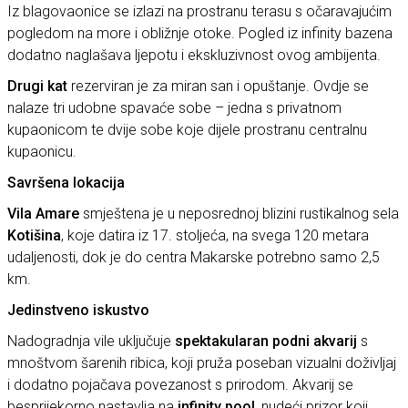
Iz blagovaonice se izlazi na prostranu terasu s očaravajućim
pogledom na more i obližnje otoke. Pogled iz infinity bazena
dodatno naglašava ljepotu i ekskluzivnost ovog ambijenta.
Drugi kat
rezerviran je za miran san i opuštanje. Ovdje se
nalaze tri udobne spavaće sobe – jedna s privatnom
kupaonicom te dvije sobe koje dijele prostranu centralnu
kupaonicu.
Savršena lokacija
Vila Amare
smještena je u neposrednoj blizini rustikalnog sela
Kotišina
, koje datira iz 17. stoljeća, na svega 120 metara
udaljenosti, dok je do centra Makarske potrebno samo 2,5
km.
Jedinstveno iskustvo
Nadogradnja vile uključuje
spektakularan podni akvarij
s
mnoštvom šarenih ribica, koji pruža poseban vizualni doživljaj
i dodatno pojačava povezanost s prirodom. Akvarij se
besprijekorno nastavlja na
infinity pool
, nudeći prizor koji